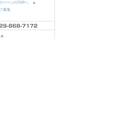
のページのTOPへ ▲
フ募集
D.B