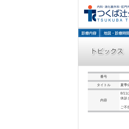
番号
タイトル
夏季
8/11
休診
内容
ご不