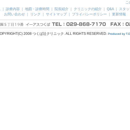
こ
ム
｜
診療内容
｜
地図・診療時間
｜
院長紹介
｜
クリニックの紹介
｜
Q&A
｜
スタッ
お問い合わせ
｜
リンク
｜
サイトマップ
｜
プライバシーポリシー
｜
更新情報
OPYRIGHT(C) 2008 つくば辻クリニック. ALL RIGHTS RESERVED.
Produced by T.