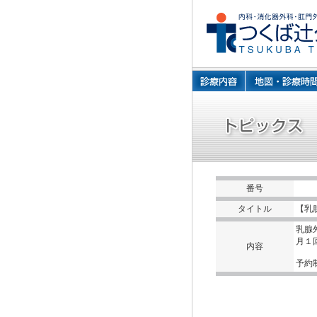
番号
タイトル
【乳
乳腺
月１
内容
予約