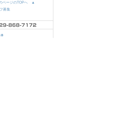
のページのTOPへ ▲
フ募集
D.B