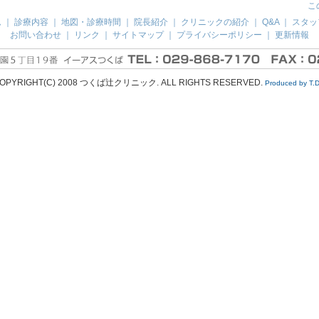
こ
ム
｜
診療内容
｜
地図・診療時間
｜
院長紹介
｜
クリニックの紹介
｜
Q&A
｜
スタッ
お問い合わせ
｜
リンク
｜
サイトマップ
｜
プライバシーポリシー
｜
更新情報
OPYRIGHT(C) 2008 つくば辻クリニック. ALL RIGHTS RESERVED.
Produced by T.