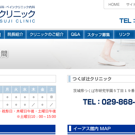
月
火
水
木
金
土
茨城県つくば市研究学園５丁目１９番
○
○
○
○
○
※
○
○
○
／
○
／
・祝祭日・木曜日午後・土曜日午後
※土曜日10：00～15:00