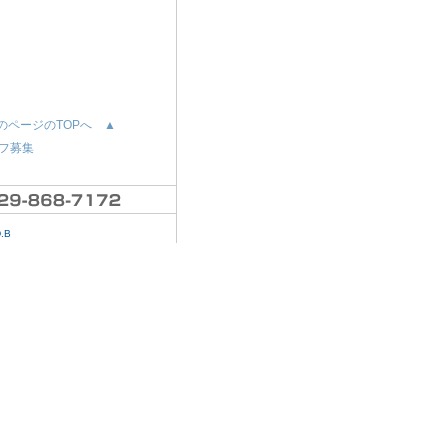
のページのTOPへ ▲
フ募集
D.B