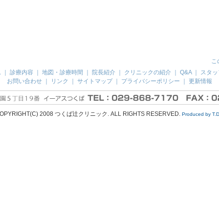
こ
ム
｜
診療内容
｜
地図・診療時間
｜
院長紹介
｜
クリニックの紹介
｜
Q&A
｜
スタッ
お問い合わせ
｜
リンク
｜
サイトマップ
｜
プライバシーポリシー
｜
更新情報
OPYRIGHT(C) 2008 つくば辻クリニック. ALL RIGHTS RESERVED.
Produced by T.